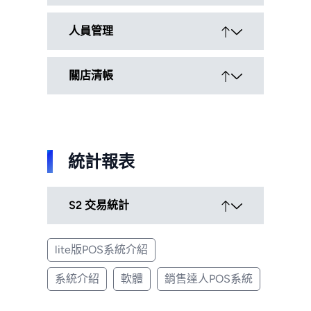
外帶
單品
消費
外送
點餐
模式
人員管理
內用
卡(離
付款
電話
套餐
退/換
服務
線)
可溢
訂餐
點餐
貨
費
手續
收付
內用
分類
餐點
關店清帳
人員帳號管理
外帶
費加
款
桌單
式菜
調味
人員帳號權限
折扣
成
現金
點餐
單
選項
外送
兌贈
禮券
交班過帳
業
運費
折價
商品
日結關帳
現金點收
信用
一般
禮券
統計報表
代收支作
S2 交易統計
lite版POS系統介紹
S2-
票
計
付
1交
日
報
統
系統介紹
軟體
銷售達人POS系統
易
報
表
計
資
表
S2-
表