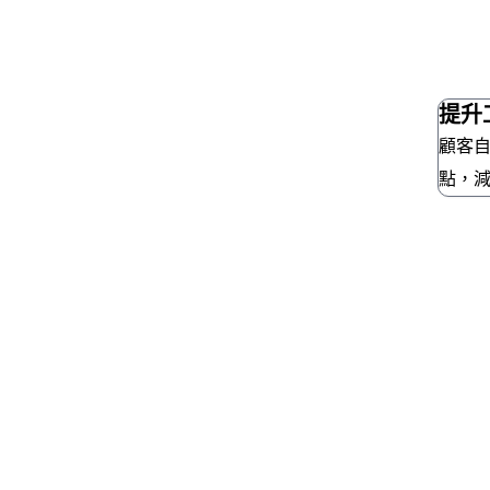
提升
顧客
點，