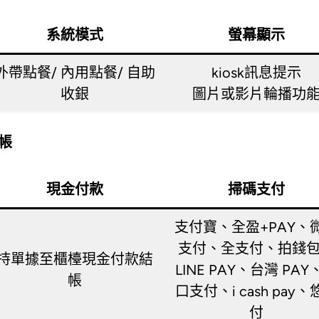
系統模式
螢幕顯示
外帶點餐/ 內用點餐/ 自助
kiosk訊息提示
收銀
圖片或影片輪播功
帳
現金付款
掃碼支付
支付寶、全盈+PAY、
支付、全支付、拍錢
持單據至櫃檯現金付款結
LINE PAY、台灣 PAY
帳
口支付、i cash pay、
付