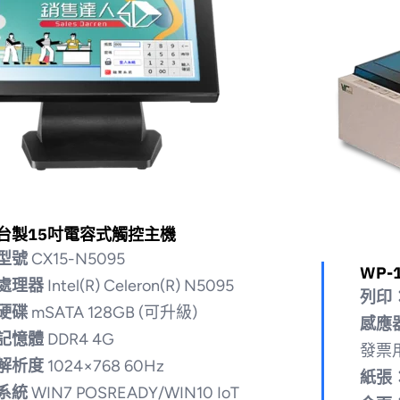
台製15吋電容式觸控主機
型號
CX15-N5095
WP-
處理器
Intel(R) Celeron(R) N5095
列印
硬碟
mSATA 128GB (可升級)
感應
記憶體
DDR4 4G
發票
解析度
1024×768 60Hz
紙張
系統
WIN7 POSREADY/WIN10 IoT