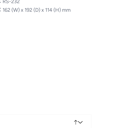
：
RS-232
：
162 (W) x 192 (D) x 114 (H) mm