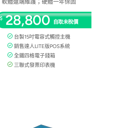
軟體遠端維護；硬體一年保固
28,800
$
自取未稅價
台製15吋電容式觸控主機
銷售達人LITE版POS系統
全鐵四格電子錢箱
三聯式發票印表機
來電洽詢