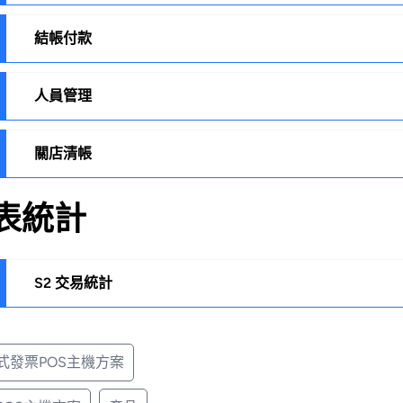
結帳付款
人員管理
務費
餐
扣
單
費
存
關店清帳
號管理
(離線)
餐
號權限
加成
餐
表統計
價
菜單
帳
款
費模式
帳
付款
貨
作業
券
味選項
收
S2 交易統計
券
1交易資料表
式發票POS主機方案
 交易明細表
 發票日報表