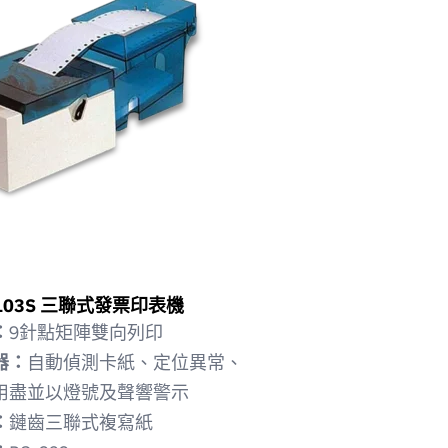
103S 三聯式發票印表機
：
9針點矩陣雙向列印
器：
自動偵測卡紙、定位異常、
用盡並以燈號及聲響警示
：
鏈齒三聯式複寫紙