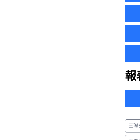
內用
外帶
外送
內用服
電話訂
外帶折
內用桌
外送運
點餐暫
人員帳
信用卡
單品點
人員帳
手續費
套餐點
報
兌贈折
分類式
交班過
一般付
最低消
日結關
可溢收
退/換
代收支
現金禮
餐點調
現金點
商品禮
S2-
三聯
S2-2
S2-3