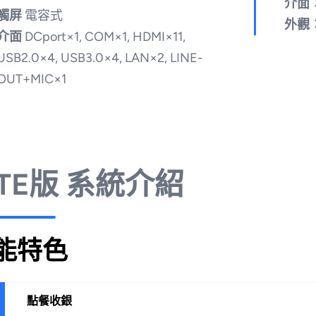
介面
觸屏
電容式
外觀
介面
DCport×1, COM×1, HDMI×11,
USB2.0×4, USB3.0×4, LAN×2, LINE-
OUT+MIC×1
ITE版 系統介紹
能特色
點餐收銀