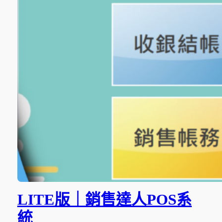
LITE版｜銷售達人POS系
統