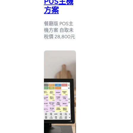
POS主機
方案
餐廳版 POS主
機方案 自取未
稅價 28,800元